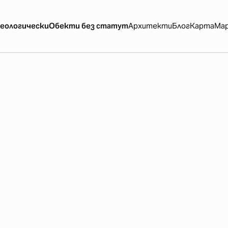
еологически
Обекти без статут
Архитекти
Блог
Карта
Ма