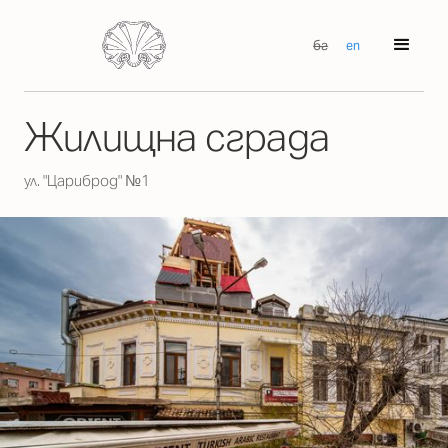
бг
en
Жилищна сграда
ул. "Цариброд" №1