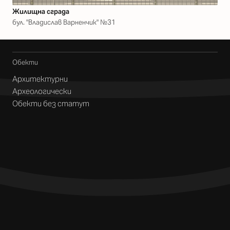
Жилищна сграда
бул. "Владислав Варненчик" №31
Обекти
Архитектурни
Археологически
Обекти без статут