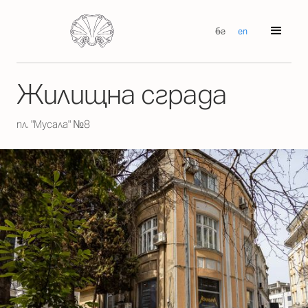
бг
en
Жилищна сграда
пл. "Мусала" №8