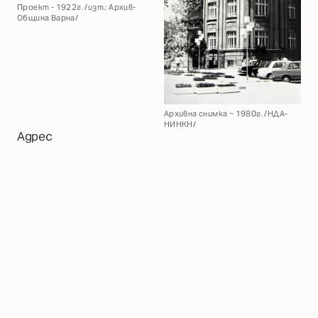
Проект - 1922г. /изт.: Архив-
Община Варна/
Архивна снимка ~ 1980г. /НДА-
НИНКН/
Адрес