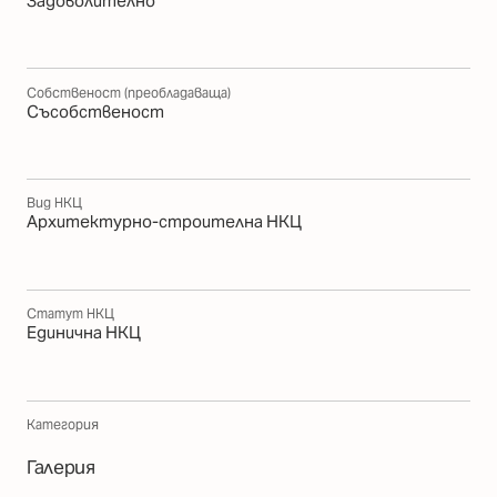
Задоволително
Собственост (преобладаваща)
Съсобственост
Вид НКЦ
Архитектурно-строителна НКЦ
Статут НКЦ
Единична НКЦ
Категория
Галерия