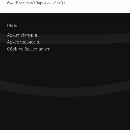
бул. "Владислав Варненчик" №31
Обекти
Архитектурни
Археологически
Обекти без статут