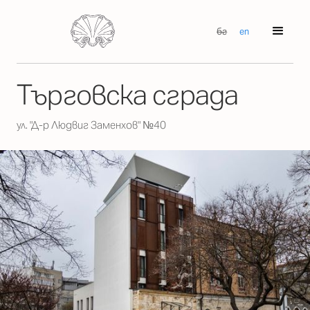
бг
en
Търговска сграда
ул. "Д-р Людвиг Заменхов" №40