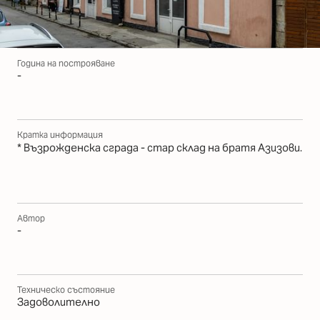
Година на построяване
-
Кратка информация
* Възрожденска сградa - стар склад на братя Азизови.
Автор
-
Техническо състояние
Задоволително