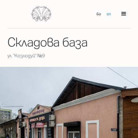
бг
en
Складова база
ул. "Козлодуй" №9