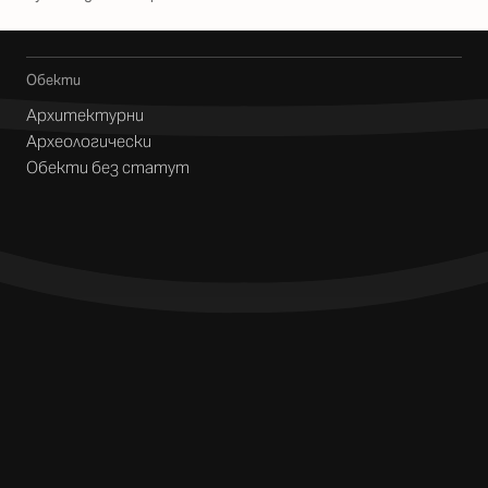
Обекти
Архитектурни
Археологически
Обекти без статут