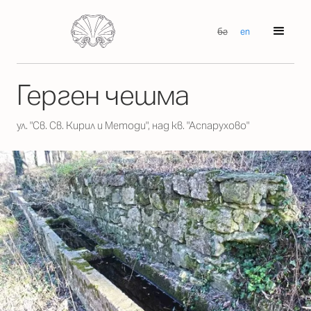
бг
en
Герген чешма
ул. "Св. Св. Кирил и Методи", над кв. "Аспарухово"