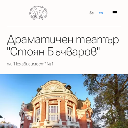
бг
en
Драматичен театър
"Стоян Бъчваров"
пл. "Независимост" №1