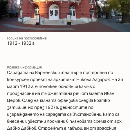
Година на построяване
1912 - 1932 г.
Кратка информация
Сградата на Варненския театър е построена по
конкурсен проект на архитект Никола Лазаров. На 26
март 1912 г. е положен основния камък с
произнасяне на тържествена реч от кмета Иван
Церов. След началната офанзива следва кратко
затишие, но през 1927г. дейностите по
изграждането на сградата са въстановени, като са
внесени известни промени в плановата схема от арх.
Дабко Дабков. Строежът е завършен от градския