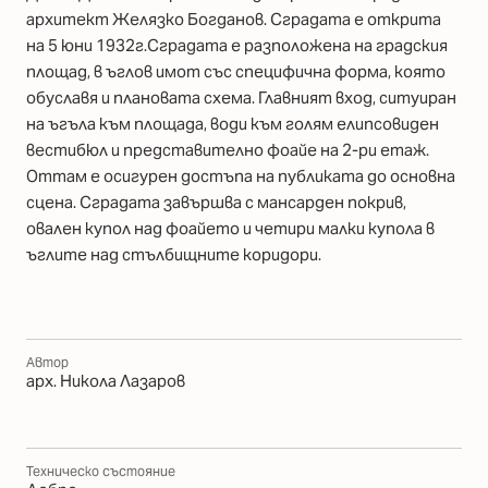
архитект Желязко Богданов. Сградата е открита
на 5 юни 1932г.Сградата е разположена на градския
площад, в ъглов имот със специфична форма, която
обуславя и плановата схема. Главният вход, ситуиран
на ъгъла към площада, води към голям елипсовиден
вестибюл и представително фоайе на 2-ри етаж.
Оттам е осигурен достъпа на публиката до основна
сцена. Сградата завършва с мансарден покрив,
овален купол над фоайето и четири малки купола в
ъглите над стълбищните коридори.
Автор
арх. Никола Лазаров
Техническо състояние