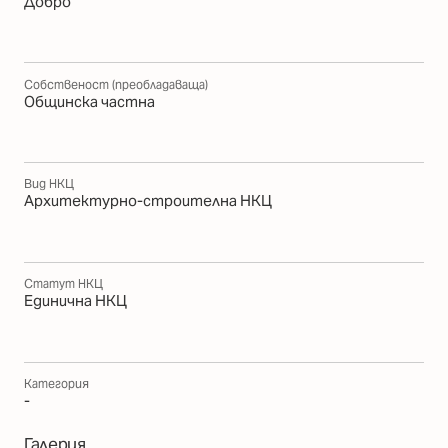
Добро
Собственост (преобладаваща)
Общинска частна
Вид НКЦ
Архитектурно-строителна НКЦ
Статут НКЦ
Единична НКЦ
Категория
-
Галерия