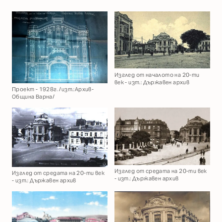
Изглед от началото на 20-ти
век - изт.: Държавен архив
Проект - 1928г. /изт.:Архив-
Община Варна/
Изглед от средата на 20-ти век
Изглед от средата на 20-ти век
- изт.: Държавен архив
- изт.: Държавен архив