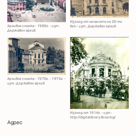
Изглед от началото на 20-ти
Архивна снимка - 1960г. - изт.:
век - изт.: Държавен архив
Държавен архив
Архивна снимка - 1970г. - 1975г. -
изт.: Държавен архив
Изглед от 1914г. - изт.:
http://digitallibrary.libvar.bg/
Адрес