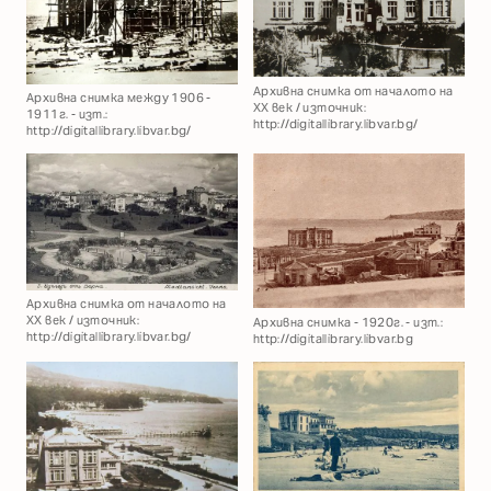
Архивна снимка от началото на
Архивна снимка между 1906 -
XX век / източник:
1911г. - изт.:
http://digitallibrary.libvar.bg/
http://digitallibrary.libvar.bg/
Архивна снимка от началото на
XX век / източник:
Архивна снимка - 1920г. - изт.:
http://digitallibrary.libvar.bg/
http://digitallibrary.libvar.bg