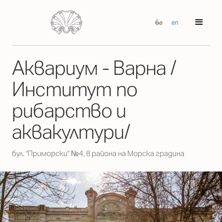
бг
en
Аквариум - Варна /
Институт по
рибарство и
аквакултури/
бул. "Приморски" №4, в района на Морска градина