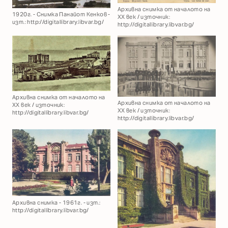
Архивна снимка от началото на
1920г. - Снимка Панайот Кенков -
XX век / източник:
изт.: http://digitallibrary.libvar.bg/
http://digitallibrary.libvar.bg/
Архивна снимка от началото на
Архивна снимка от началото на
XX век / източник:
XX век / източник:
http://digitallibrary.libvar.bg/
http://digitallibrary.libvar.bg/
Архивна снимка - 1961г. - изт.:
http://digitallibrary.libvar.bg/