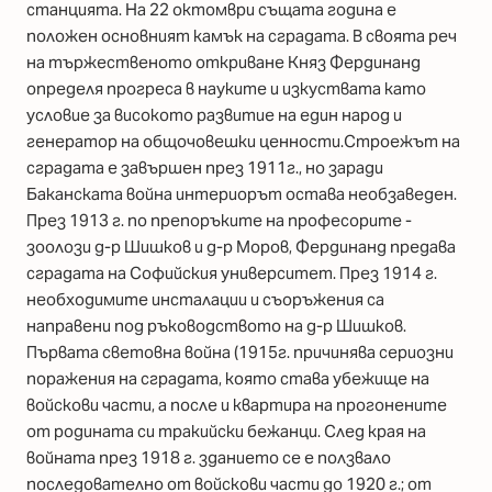
станцията. На 22 октомври същата година е
положен основният камък на сградата. В своята реч
на тържественото откриване Княз Фердинанд
определя прогреса в науките и изкуствата като
условие за високото развитие на един народ и
генератор на общочовешки ценности.Строежът на
сградата е завършен през 1911г., но заради
Баканската война интериорът остава необзаведен.
През 1913 г. по препоръките на професорите -
зоолози д-р Шишков и д-р Моров, Фердинанд предава
сградата на Софийския университет. През 1914 г.
необходимите инсталации и съоръжения са
направени под ръководството на д-р Шишков.
Първата световна война (1915г. причинява сериозни
поражения на сградата, която става убежище на
войскови части, а после и квартира на прогонените
от родината си тракийски бежанци. След края на
войната през 1918 г. зданието се е ползвало
последователно от войскови части до 1920 г.; от