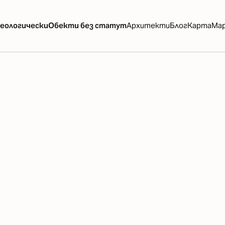
еологически
Обекти без статут
Архитекти
Блог
Карта
Ма