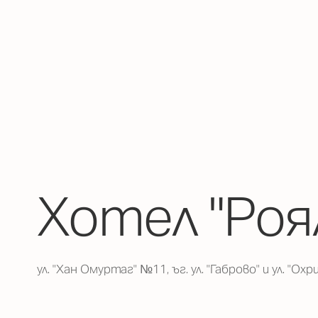
Хотел "Роя
ул. "Хан Омуртаг" №11, ъг. ул. "Габрово" и ул. "Охр