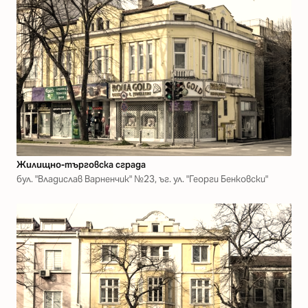
Жилищно-търговска сграда
бул. "Владислав Варненчик" №23, ъг. ул. "Георги Бенковски"