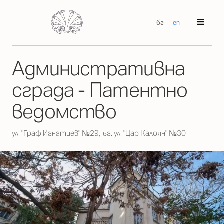
бг
en
Административна
сграда - Патентно
ведомство
ул. "Граф Игнатиев" №29, ъг. ул. "Цар Калоян" №30